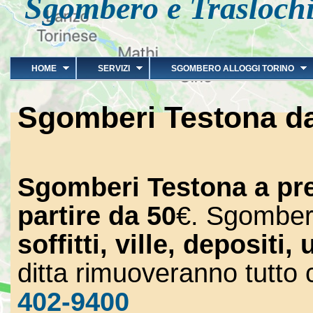
Sgombero e Traslochi
HOME
SERVIZI
SGOMBERO ALLOGGI TORINO
Sgomberi Testona d
Sgomberi Testona a pre
partire da 50
€. Sgombe
soffitti, ville, depositi, u
ditta rimuoveranno tutto
402-9400