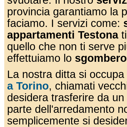
svuotare. Il nostro
servi
provincia garantiamo la p
faciamo. I servizi come:
s
appartamenti Testona
t
quello che non ti serve pi
effettuiamo lo
sgombero
La nostra ditta si occup
a Torino
, chiamati vecchi
desidera trasferire da un
parte dell'arredamento no
semplicemente si deside