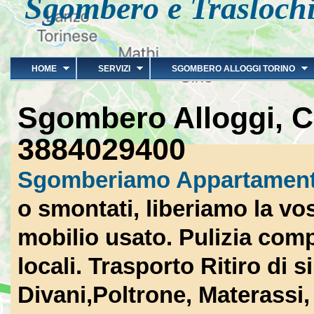
Sgombero e Traslochi
HOME
SERVIZI
SGOMBERO ALLOGGI TORINO
Sgombero Alloggi, C
3884029400
Sgomberiamo Appartament
o smontati, liberiamo la vo
mobilio usato.
Pulizia
compl
locali.
Trasporto Ritiro
di s
Divani,Poltrone, Materassi, 