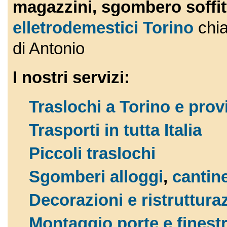
magazzini,
sgombe
ro
soffi
elletrodemestici Torino
chi
di Antonio
I nostri servizi:
Traslochi a Torino e prov
Trasporti in tutta Italia
Piccoli traslochi
Sgomberi alloggi
,
cantin
Decorazioni e ristruttura
Montaggio porte e finestr