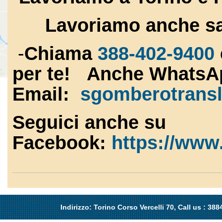
Lavoriamo anche sab
-
Chiama
388-402-9400
per te! Anche WhatsA
Email:
sgomberotrans
Seguici anche su
Facebook:
https://www
Indirizzo: Torino Corso Vercelli 70, Call us : 