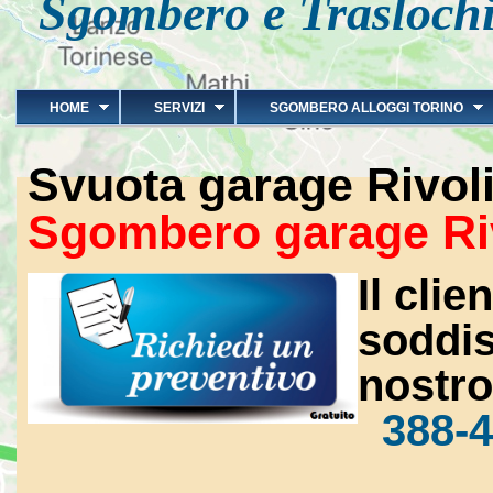
Sgombero e Traslochi
HOME
SERVIZI
SGOMBERO ALLOGGI TORINO
Svuota garage Rivol
Sgombero garage Ri
Il clie
soddisf
nostr
388-