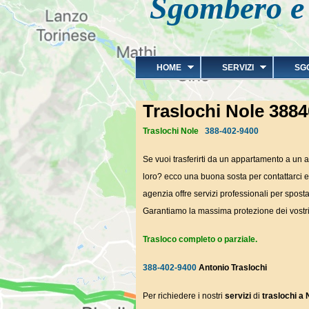
Sgombero e 
HOME
SERVIZI
SG
Traslochi Nole 388
Traslochi Nole
388-402-9400
Se vuoi trasferirti da un appartamento a un alt
loro? ecco una buona sosta per contattarci e
agenzia offre servizi professionali per spos
Garantiamo la massima protezione dei vostri
Trasloco completo o parziale.
388-402-9400
Antonio Traslochi
Per richiedere i nostri
servizi
di
traslochi a 