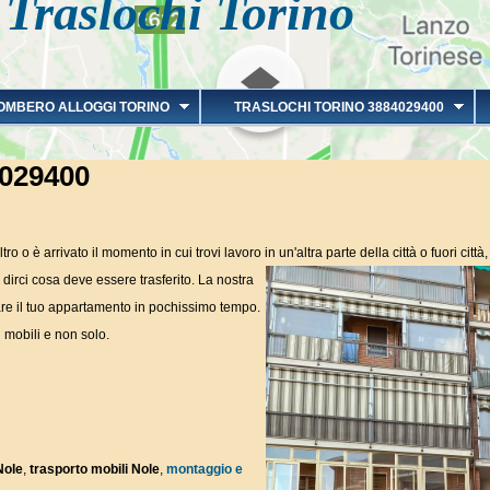
Traslochi Torino
OMBERO ALLOGGI TORINO
TRASLOCHI TORINO 3884029400
4029400
ro o è arrivato il momento in cui trovi lavoro in un'altra parte della città o fuori cit
 dirci cosa
deve essere trasferito. La nostra
tare il tuo appartamento in pochissimo tempo.
 mobili e non solo.
Nole
,
trasporto mobili Nole
,
montaggio e