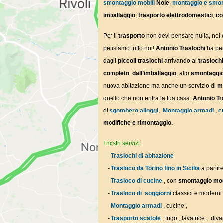
smontaggio mobili
Nole
,
montaggio e smon
imballaggio
,
trasporto elettrodomestici
,
co
Per il
trasporto
non devi pensare nulla, noi
pensiamo tutto noi!
Antonio Traslochi
ha per
dagli
piccoli traslochi
arrivando ai
trasloch
completo
:
dall’imballaggio
, allo
smontaggi
nuova abitazione ma anche un servizio di
mo
quello che non entra la tua casa.
Antonio Tr
di
sgombero alloggi
,
Montaggio armadi , c
modifiche e rimontaggio.
I nostri servizi:
-
Traslochi di abitazione
-
Trasloco da Torino fino in Sicilia
a partir
-
Trasloco di cucine
, con
smontaggio mod
-
Trasloco di soggiorni
classici e moderni
-
Montaggio armadi
, cucine ,
-
Trasporto scatole
, frigo , lavatrice , diva