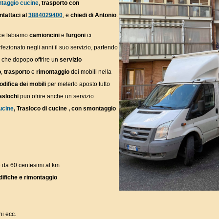
taggio cucine
,
trasporto con
ntattaci
al
3884029400
, e
chiedi di Antonio
.
 ce labiamo
camioncini
e
furgoni
ci
fezionato negli anni il suo servizio, partendo
i
che dopopo offrire un
servizio
o
,
trasporto
e
rimontaggio
dei mobili nella
difica dei mobili
per meterlo aposto tutto
aslochi
puo ofrire anche un servizio
ucine
, Trasloco di cucine , con smontaggio
e da 60 centesimi al km
ifiche e rimontaggio
ni ecc.