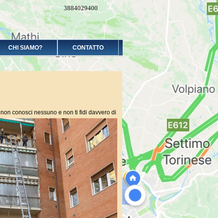
3884029400
CHI SIAMO?
CONTATTO
tà, non conosci nessuno e non ti fidi davvero di