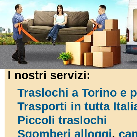
I nostri servizi:
Traslochi a Torino e 
Trasporti in tutta Itali
Piccoli traslochi
Sgomberi alloggi
,
can