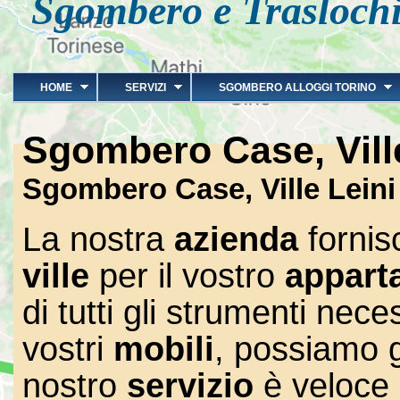
Sgombero e Traslochi
HOME
SERVIZI
SGOMBERO ALLOGGI TORINO
Sgombero Case, Vill
Sgombero Case, Ville Lei
La nostra
azienda
forni
ville
per il vostro
appart
di tutti gli strumenti nec
vostri
mobili
, possiamo g
nostro
servizio
è veloce